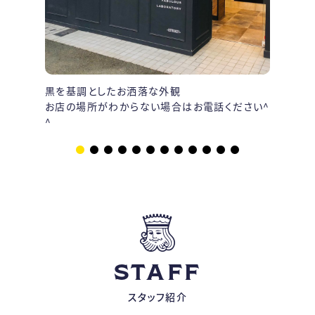
黒を基調としたお洒落な外観
受付カ
お店の場所がわからない場合はお電話ください^
ゆった
^
着いた
STAFF
スタッフ紹介