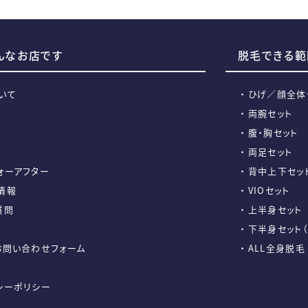
こんなお店です
脱毛できる範
いて
ひげ／顔全体
両腕セット
腹・胸セット
両足セット
ォーアフター
背中上下セッ
情報
VIOセット
質問
上半身セット
下半身セット（
お問い合わせフォーム
ALL全身脱毛
シーポリシー