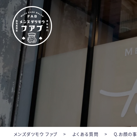
メンズ脱毛【Fab】
メンズダツモウ ファブ
>
よくある質問
>
Q.お顔の