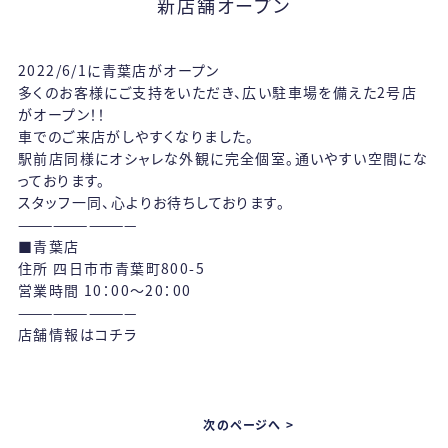
新店舗オープン
2022/6/1
に青葉店がオープン
多くのお客様にご支持をいただき、広い駐車場を備えた
2
号店
がオープン！！
車でのご来店がしやすくなりました。
駅前店同様にオシャレな外観に完全個室。通いやすい空間にな
っております。
スタッフ一同、心よりお待ちしております。
——————————
■青葉店
住所 四日市市青葉町
800-5
営業時間
10
：
00
～
20
：
00
——————————
店舗情報は
コチラ
次のページへ >